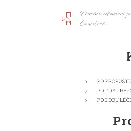
Domácí zdravo
Čarvašová
PO PROPUŠTĚ
PO DOBU RE
PO DOBU LÉČ
Pr