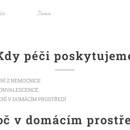
tní péče Irena
Kdy péči poskytujem
NÍ Z NEMOCNICE
KONVALESCENCE
ENÍ V DOMÁCÍM PROSTŘEDÍ
oč v domácím prostř